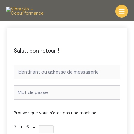
Aller
au
contenu
Salut, bon retour !
Prouvez que vous n’êtes pas une machine
7 + 6 =