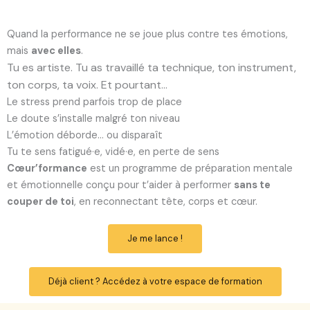
Quand la performance ne se joue plus contre tes émotions,
mais
avec elles
.
Tu es artiste. Tu as travaillé ta technique, ton instrument,
ton corps, ta voix.
Et pourtant…
L
e stress prend parfois trop de place
Le doute s’installe malgré ton niveau
L’émotion déborde… ou disparaît
Tu te sens fatigué·e, vidé·e, en perte de sens
Cœur’formance
est un programme de préparation mentale
et émotionnelle conçu pour t’aider à performer
sans te
couper de toi
, en reconnectant tête, corps et cœur.
Je me lance !
Déjà client ? Accédez à votre espace de formation