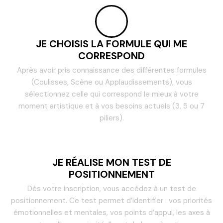
JE CHOISIS LA FORMULE QUI ME
CORRESPOND
Après avoir pris connaissance des différentes formules
(Coulisses, Scène ou Applaudissements), vous
sélectionnez celle qui correspond le mieux à votre
moment artistique et à vos besoins actuels (3, 5 ou 7
piliers).
JE RÉALISE MON TEST DE
POSITIONNEMENT
Dès votre inscription, vous accédez à un test de
positionnement. Ce test permet d’identifier : vos priorités
émotionnelles et mentales, vos points d’appui, les axes à