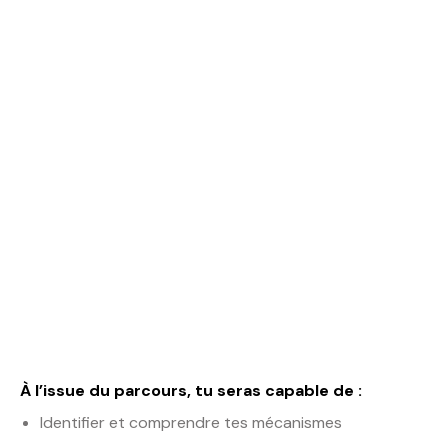
Ce que
Coeur'forma
nce peut
t'apporter
À l’issue du parcours, tu seras capable de :
Identifier et comprendre tes mécanismes