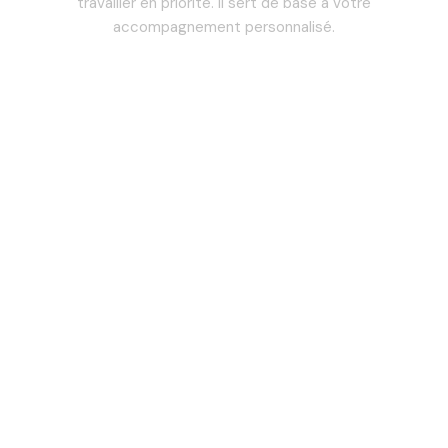
travailler en priorité. Il sert de base à votre
accompagnement personnalisé.