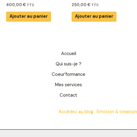
400,00
€
250,00
€
TTC
TTC
Ajouter au panier
Ajouter au panier
Accueil
Qui suis-je ?
Coeur’formance
Mes services
Contact
Accédez au blog :
Emotion & creation