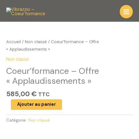
Aller
au
contenu
quantité
de
Coeur'formance
Accueil
/
Non classé
/ Coeur’formance – Offre
-
« Applaudissements »
Offre
Non classé
"Applaudissements"
Coeur’formance – Offre
« Applaudissements »
585,00
€
TTC
Ajouter au panier
Catégorie :
Non classé