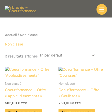
Aller
au
contenu
Accueil
/ Non classé
Non classé
3 résultats affichés
Non classé
Non classé
Coeur’formance – Offre
Coeur’formance – Offre
« Applaudissements »
« Coulisses »
585,00
€
250,00
€
TTC
TTC