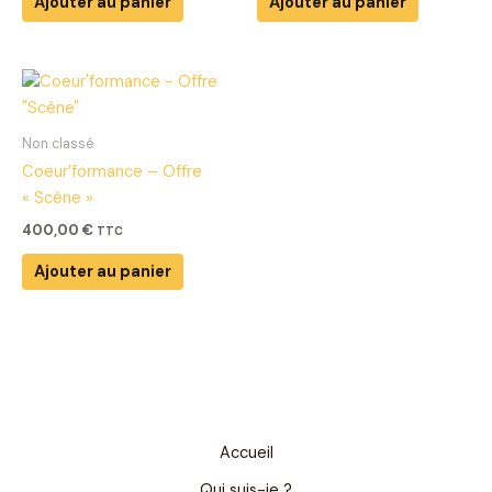
Ajouter au panier
Ajouter au panier
Non classé
Coeur’formance – Offre
« Scène »
400,00
€
TTC
Ajouter au panier
Accueil
Qui suis-je ?