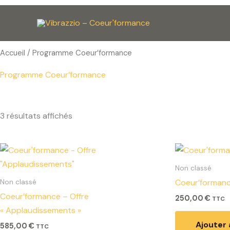
Aller
au
contenu
Accueil
/ Programme Coeur’formance
Programme Coeur’formance
3 résultats affichés
Non classé
Coeur’formance
Non classé
Coeur’formance – Offre
250,00
€
TTC
« Applaudissements »
Ajouter 
585,00
€
TTC