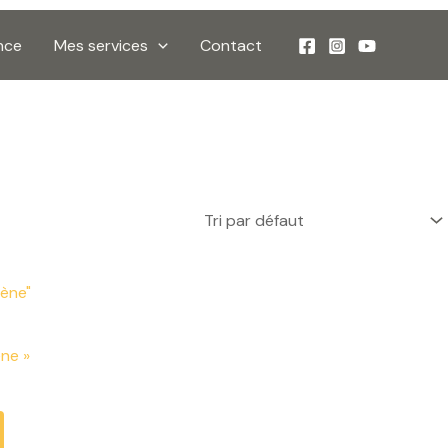
nce
Mes services
Contact
ne »