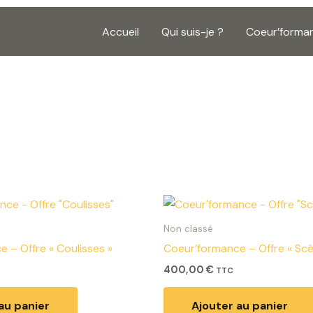
Accueil
Qui suis-je ?
Coeur’forma
Non classé
 – Offre « Coulisses »
Coeur’formance – Offre « Scè
400,00
€
TTC
au panier
Ajouter au panier