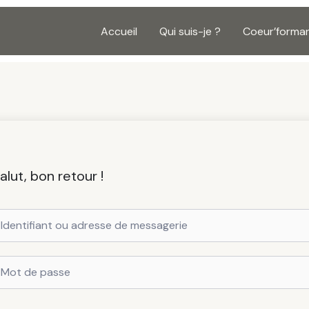
Accueil
Qui suis-je ?
Coeur’forma
alut, bon retour !