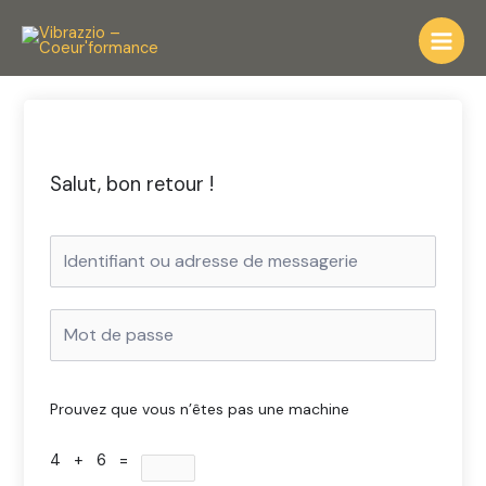
Aller
au
contenu
Salut, bon retour !
Prouvez que vous n’êtes pas une machine
4 + 6 =