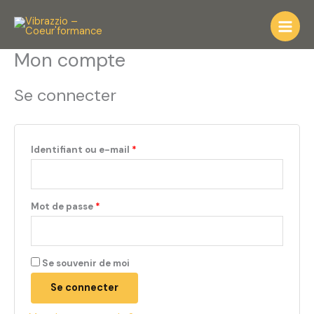
Aller
Obligatoire
Obligatoire
Obligatoire
au
contenu
Mon compte
Se connecter
Identifiant ou e-mail
*
Mot de passe
*
Se souvenir de moi
Se connecter